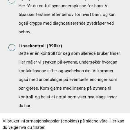
Her får du en full synsundersøkelse for barn. Vi
tilpasser testene etter behov for hvert barn, og kan
også dryppe med diagnostiserende øyedråper ved
behov.
Linsekontroll
(
990
kr)
Dette er en kontroll for deg som allerede bruker linser.
Her måler vi styrken på øynene, undersøker hvordan
kontaktlinsene sitter og øyehelsen din. Vi kommer
også med anbefalinger på eventuelle endringer som
bør gjøres. Kom gjerne med linsene på øynene til
kontroll, og helst et notat som viser hva slags linser
du har.
Trykkmåling og netthinneundersøkelse med OCT
Vi bruker informasjonskapsler (cookies) på sidene våre. Her kan
(
690
kr)
du velge hva du tillater.