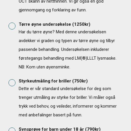
OCT skann av netthinnen. Vi gir også en god
gjennomgang og forklaring av funn.
Tørre øyne undersøkelse
(
1250
kr)
Har du tørre øyne? Med denne undersøkelsen
avdekker vi graden og typen av tørre øyne og tilbyr
passende behandling. Undersøkelsen inkluderer
førstegangs behandling med LM(®)LLLT lysmaske.
NB: Kom uten øyensminke.
Styrkeutmåling for briller
(
750
kr)
Dette er vår standard undersøkelse for deg som
13
trenger utmåling av styrke for briller. Vi måler også
trykk ved behov, og veileder, informerer og kommer
med anbefalinger basert på funn.
Synsprøve for barn under 18 år
(
790
kr)