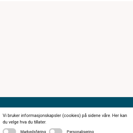
Vi bruker informasjonskapsler (cookies) på sidene våre. Her kan
du velge hva du tillater.
174 butikker over hele landet
Markedsføring
Personalisering
Markedsføring
Personalisering