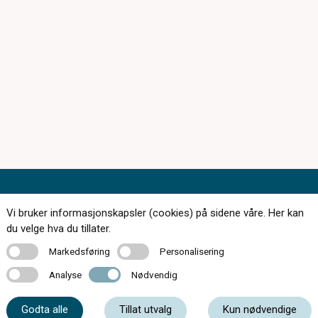
Vi bruker informasjonskapsler (cookies) på sidene våre. Her kan
du velge hva du tillater.
174 butikker over hele landet
Markedsføring
Personalisering
Markedsføring
Personalisering
Kontakt oss
Analyse
Nødvendig
Analyse
Nødvendig
Om c)optikk
Godta alle
Tillat utvalg
Kun nødvendige
Bli en del av c)optikk!