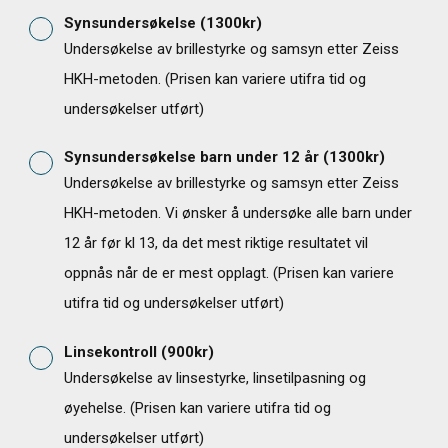
Synsundersøkelse
(
1300
kr)
Undersøkelse av brillestyrke og samsyn etter Zeiss
HKH-metoden. (Prisen kan variere utifra tid og
undersøkelser utført)
Synsundersøkelse barn under 12 år
(
1300
kr)
Undersøkelse av brillestyrke og samsyn etter Zeiss
HKH-metoden. Vi ønsker å undersøke alle barn under
12 år før kl 13, da det mest riktige resultatet vil
oppnås når de er mest opplagt. (Prisen kan variere
utifra tid og undersøkelser utført)
124
Linsekontroll
(
900
kr)
Undersøkelse av linsestyrke, linsetilpasning og
øyehelse. (Prisen kan variere utifra tid og
undersøkelser utført)