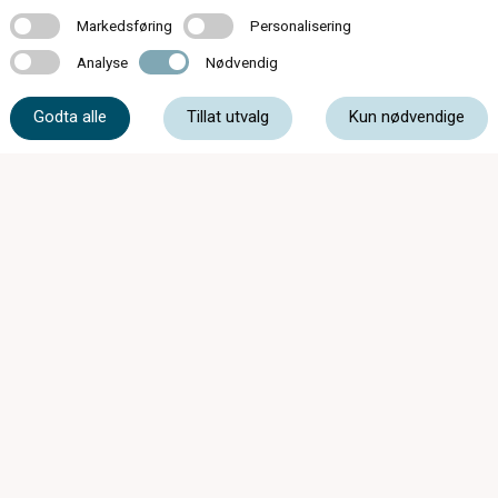
Markedsføring
Personalisering
Markedsføring
Personalisering
Analyse
Nødvendig
Analyse
Nødvendig
Godta alle
Tillat utvalg
Kun nødvendige
174 butikker over hele landet
Kontakt oss
Om c)optikk
Bli en del av c)optikk!
Bestill synstest
Finn butikk
SynsUnivers