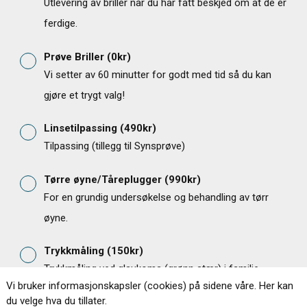
Utlevering av briller når du har fått beskjed om at de er
ferdige.
Prøve Briller
(
0
kr)
Vi setter av 60 minutter for godt med tid så du kan
gjøre et trygt valg!
Linsetilpassing
(
490
kr)
Tilpassing (tillegg til Synsprøve)
Tørre øyne/Tåreplugger
(
990
kr)
For en grundig undersøkelse og behandling av tørr
øyne.
Trykkmåling
(
150
kr)
Trykkmåling ved glaukoma (grønn stær) i familie.
Vi bruker informasjonskapsler (cookies) på sidene våre. Her kan
du velge hva du tillater.