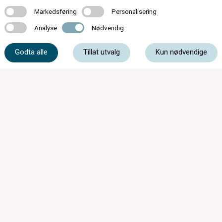
Markedsføring
Personalisering
Markedsføring
Personalisering
Analyse
Nødvendig
Analyse
Nødvendig
Godta alle
Tillat utvalg
Kun nødvendige
174 butikker over hele landet
Kontakt oss
Om c)optikk
Bli en del av c)optikk!
Bestill synstest
Finn butikk
SynsUnivers