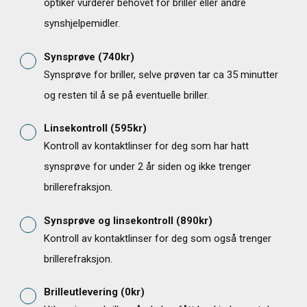
optiker vurderer behovet for briller eller andre
synshjelpemidler.
Synsprøve
(
740
kr)
Synsprøve for briller, selve prøven tar ca 35 minutter
og resten til å se på eventuelle briller.
Linsekontroll
(
595
kr)
Kontroll av kontaktlinser for deg som har hatt
synsprøve for under 2 år siden og ikke trenger
brillerefraksjon.
66
Synsprøve og linsekontroll
(
890
kr)
Kontroll av kontaktlinser for deg som også trenger
brillerefraksjon.
Brilleutlevering
(
0
kr)