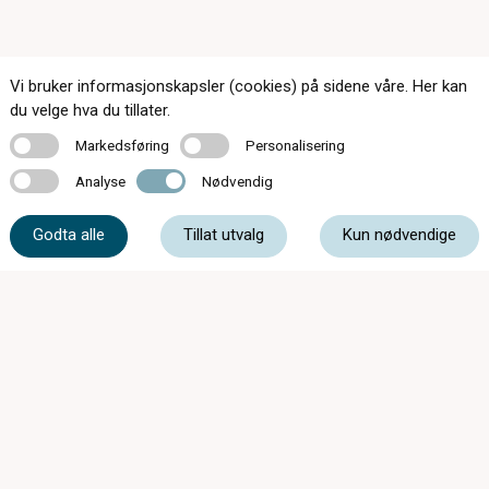
Vi bruker informasjonskapsler (cookies) på sidene våre. Her kan
du velge hva du tillater.
Markedsføring
Personalisering
Markedsføring
Personalisering
Analyse
Nødvendig
Analyse
Nødvendig
174 butikker over hele landet
Kontakt oss
Godta alle
Tillat utvalg
Kun nødvendige
Om c)optikk
Bli en del av c)optikk!
Bestill synstest
Finn butikk
SynsUnivers
Faste tilbud
Tips og råd