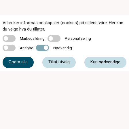
Vi bruker informasjonskapsler (cookies) på sidene våre. Her kan
du velge hva du tillater.
Markedsføring
Personalisering
Markedsføring
Personalisering
Analyse
Nødvendig
Analyse
Nødvendig
174 butikker over hele landet
Kontakt oss
Godta alle
Tillat utvalg
Kun nødvendige
Om c)optikk
Bli en del av c)optikk!
Bestill synstest
Finn butikk
SynsUnivers
Faste tilbud
Tips og råd