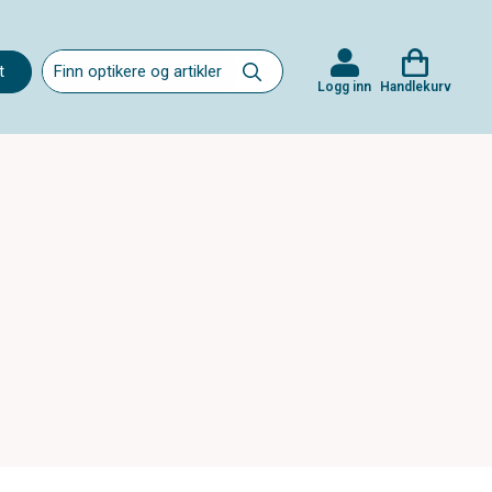
t
Logg inn
Handlekurv