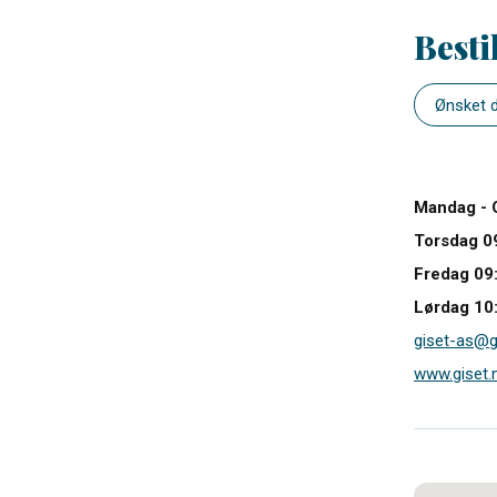
Besti
Mandag - 
Torsdag 09
Fredag 09:
Lørdag 10:
giset-as@g
www.giset.