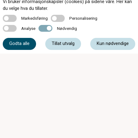
Vi bruker informasjonskapsler (cookies) på sidene våre. Her kan
du velge hva du tillater.
174 butikker over hele landet
Markedsføring
Personalisering
Markedsføring
Personalisering
Kontakt oss
Analyse
Nødvendig
Analyse
Nødvendig
Om c)optikk
Godta alle
Tillat utvalg
Kun nødvendige
Bli en del av c)optikk!
Bestill synstest
Finn butikk
SynsUnivers
Faste tilbud
Tips og råd
Personvern og informasjonskapsler
Kjøpsvilkår
174 butikker over hele landet