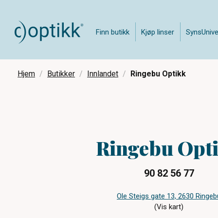
Finn butikk
Kjøp linser
SynsUnive
Hjem
Butikker
Innlandet
Ringebu Optikk
Ringebu Opt
90 82 56 77
Ole Steigs gate 13, 2630 Ringeb
(Vis kart)