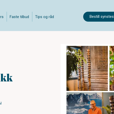
Bestill synstes
rs
Faste tilbud
Tips og råd
ikk
u