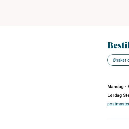
Besti
Mandag - 
Lørdag St
postmaster