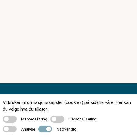
Vi bruker informasjonskapsler (cookies) på sidene våre. Her kan
du velge hva du tillater.
174 butikker over hele landet
Markedsføring
Personalisering
Markedsføring
Personalisering
Kontakt oss
Analyse
Nødvendig
Analyse
Nødvendig