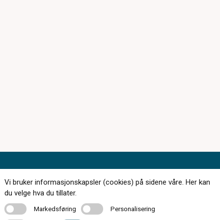
Vi bruker informasjonskapsler (cookies) på sidene våre. Her kan
du velge hva du tillater.
174 butikker over hele landet
Markedsføring
Personalisering
Markedsføring
Personalisering