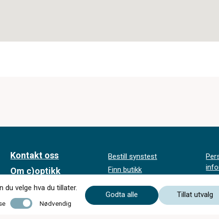
Kontakt oss
Bestill synstest
Per
inf
Finn butikk
Om c)optikk
Kjøp
SynsUnivers
Bli en del av
du velge hva du tillater.
Godta alle
Tillat utvalg
Faste tilbud
c)optikk!
Nødvendig
se
Nødvendig
Tips og råd