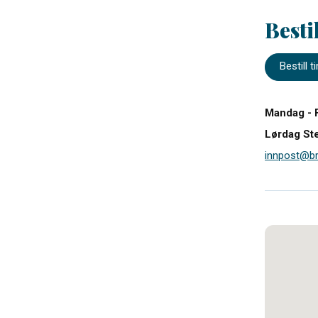
Besti
Bestill 
Mandag - 
Lørdag St
innpost@br