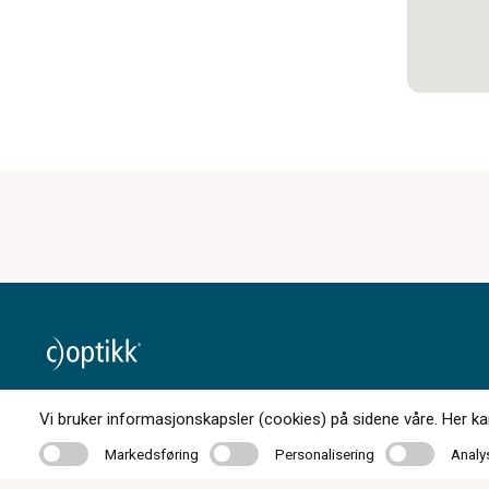
174 butikker over hele landet
Vi bruker informasjonskapsler (cookies) på sidene våre. Her kan 
Markedsføring
Personalisering
Analyse
Markedsføring
Personalisering
Analy