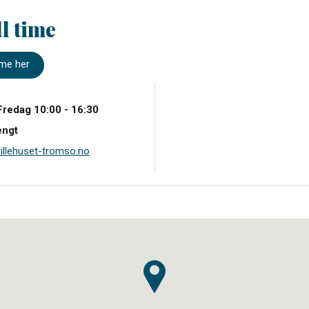
ll time
time her
Fredag 10:00 - 16:30
engt
illehuset-tromso.no