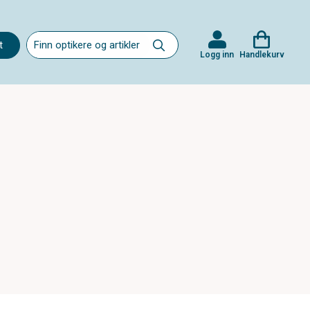
t
Logg inn
Handlekurv