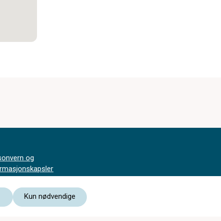
sonvern og
ormasjonskapsler
svilkår
Kun nødvendige