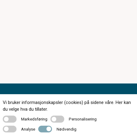
Vi bruker informasjonskapsler (cookies) på sidene våre. Her kan
du velge hva du tillater.
174 butikker over hele landet
Markedsføring
Personalisering
Markedsføring
Personalisering
Kontakt oss
Analyse
Nødvendig
Analyse
Nødvendig