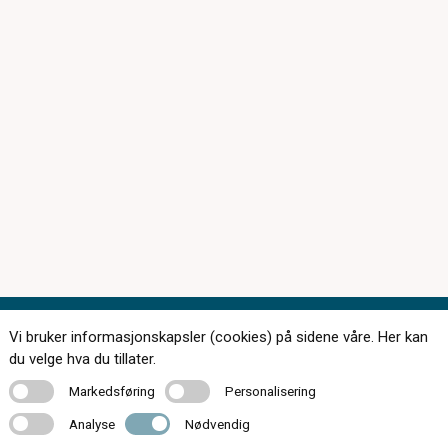
Vi bruker informasjonskapsler (cookies) på sidene våre. Her kan
du velge hva du tillater.
Markedsføring
Personalisering
Markedsføring
Personalisering
174 butikker over hele landet
Analyse
Nødvendig
Analyse
Nødvendig
Kontakt oss