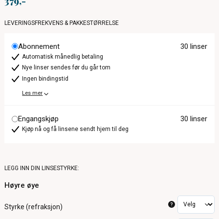
379
LEVERINGSFREKVENS & PAKKESTØRRELSE
Abonnement
30 linser
Automatisk månedlig betaling
Nye linser sendes før du går tom
Ingen bindingstid
Les mer
Engangskjøp
30 linser
Kjøp nå og få linsene sendt hjem til deg
LEGG INN DIN LINSESTYRKE:
Høyre øye
?
Styrke (refraksjon)