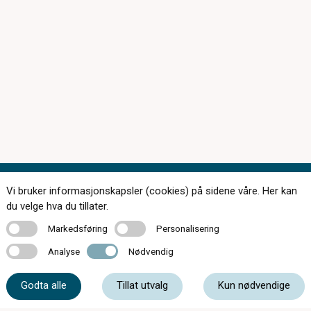
Vi bruker informasjonskapsler (cookies) på sidene våre. Her kan
du velge hva du tillater.
Markedsføring
Personalisering
Markedsføring
Personalisering
174 butikker over hele landet
Analyse
Nødvendig
Analyse
Nødvendig
Kontakt oss
Godta alle
Tillat utvalg
Kun nødvendige
Om c)optikk
Bli en del av c)optikk!