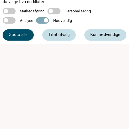
du velge hva du tillater.
Markedsføring
Personalisering
Markedsføring
Personalisering
174 butikker over hele landet
Analyse
Nødvendig
Analyse
Nødvendig
Kontakt oss
Godta alle
Tillat utvalg
Kun nødvendige
Om c)optikk
Bli en del av c)optikk!
Bestill synstest
Finn butikk
SynsUnivers
Faste tilbud
Tips og råd
Personvern og informasjonskapsler
Kjøpsvilkår
174 butikker over hele landet