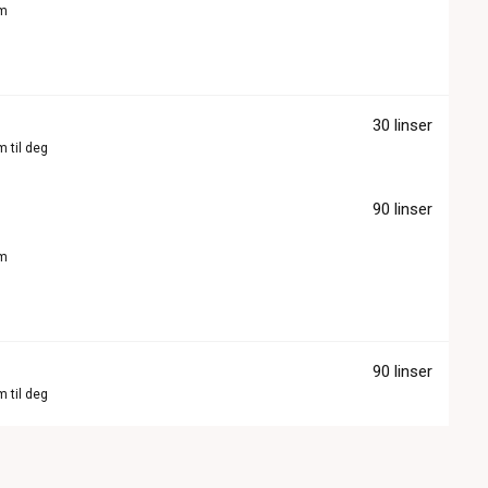
om
30 linser
m til deg
90 linser
om
90 linser
m til deg