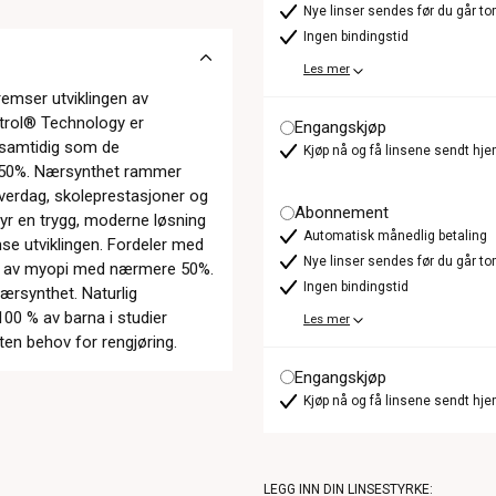
Nye linser sendes før du går t
Ingen bindingstid
Les mer
emser utviklingen av
trol® Technology er
Engangskjøp
t samtidig som de
Kjøp nå og få linsene sendt hje
l 50%. Nærsynthet rammer
hverdag, skoleprestasjoner og
Abonnement
lbyr en trygg, moderne løsning
Automatisk månedlig betaling
mse utviklingen. Fordeler med
Nye linser sendes før du går t
en av myopi med nærmere 50%.
Ingen bindingstid
ærsynthet. Naturlig
00 % av barna i studier
Les mer
ten behov for rengjøring.
Engangskjøp
Kjøp nå og få linsene sendt hje
LEGG INN DIN LINSESTYRKE: