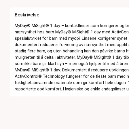
Beskrivelse
MyDay® MiSight® 1 day – kontaktlinser som korrigerer og br
nærsynthet hos barn MyDay® MiSight® 1 day med ActivCon
spesialutviklet for barn med myopi. Linsene korrigerer syne
dokumentert reduserer forverring av nærsynthet med oppti
stadig flere barn, og uten behandling kan den påvirke barns 
muligheten til å delta i aktiviteter. MyDay® MiSight® 1 day ti
som ikke bare gir klart syn – men også hjelper til med å bre
MyDay® MiSight® 1 day: Dokumentert å redusere utvikling
ActivControl® Technology fungerer for de fleste barn med n
fuktighetsbevarende materiale som gir komfort hele dagen. 1
rapporterte god komfort. Hygieniske og enkle endagslinser u