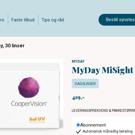
Bestill synstes
rs
Faste tilbud
Tips og råd
, 30 linser
MYDAY
MyDay MiSight 1
DAGSLINSER
419
LEVERINGSFREKVENS & PAKKESTØRR
Abonnement
Automatisk månedlig betaling