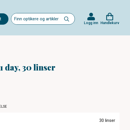
t
Logg inn
Handlekurv
 day, 30 linser
ELSE
30 linser