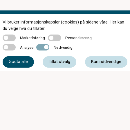
Vi bruker informasjonskapsler (cookies) på sidene våre. Her kan
du velge hva du tillater.
Markedsføring
Personalisering
Markedsføring
Personalisering
174 butikker over hele landet
Analyse
Nødvendig
Analyse
Nødvendig
Kontakt oss
Godta alle
Tillat utvalg
Kun nødvendige
Om c)optikk
Bli en del av c)optikk!
Bestill synstest
Finn butikk
SynsUnivers
Faste tilbud
Tips og råd