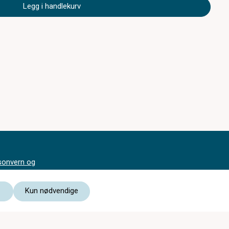
Legg i handlekurv
sonvern og
ormasjonskapsler
svilkår
Kun nødvendige