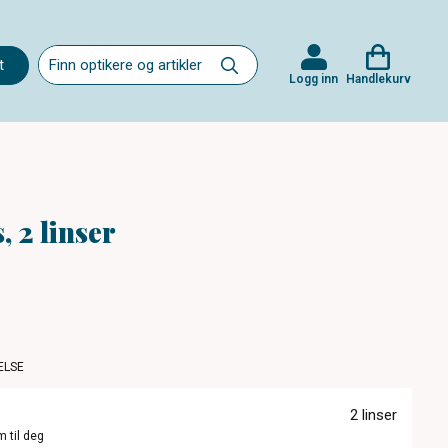
t
Logg inn
Handlekurv
, 2 linser
ELSE
2 linser
m til deg