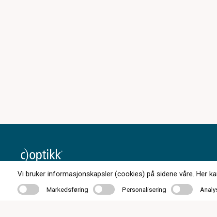
Vi bruker informasjonskapsler (cookies) på sidene våre. Her kan 
174 butikker over hele landet
Markedsføring
Personalisering
Analyse
Markedsføring
Personalisering
Analy