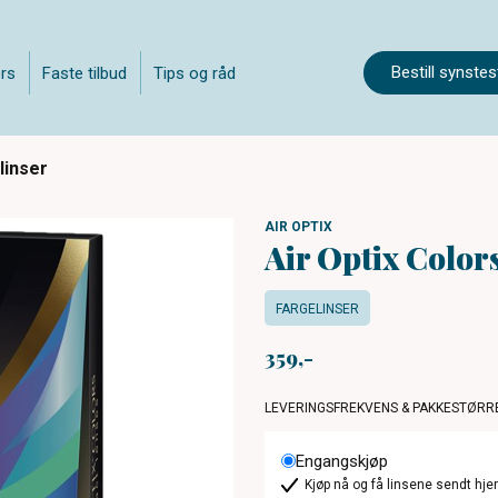
Bestill synstes
rs
Faste tilbud
Tips og råd
 linser
AIR OPTIX
Air Optix Colors
FARGELINSER
359
LEVERINGSFREKVENS & PAKKESTØRR
Engangskjøp
Kjøp nå og få linsene sendt hje