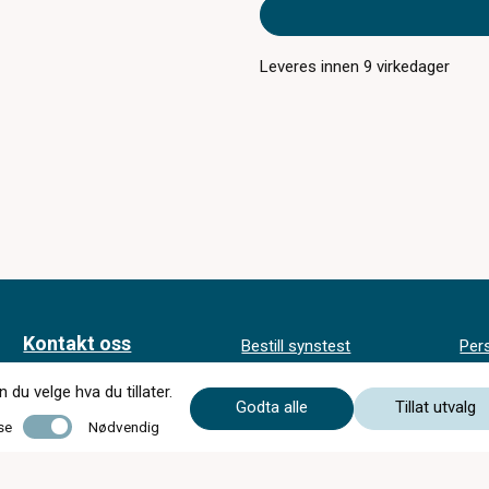
Leveres innen
9
virkedager
Kontakt oss
Bestill synstest
Per
inf
Finn butikk
Om c)optikk
du velge hva du tillater.
Kjøp
SynsUnivers
Godta alle
Tillat utvalg
Bli en del av
Nødvendig
se
Nødvendig
Faste tilbud
c)optikk!
Tips og råd