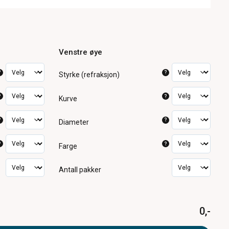
Venstre øye
?
?
Styrke (refraksjon)
?
?
Kurve
?
?
Diameter
?
?
Farge
Antall pakker
0,-