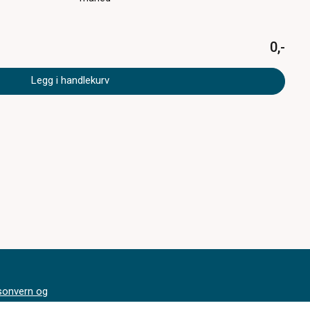
0,-
Legg i handlekurv
sonvern og
ormasjonskapsler