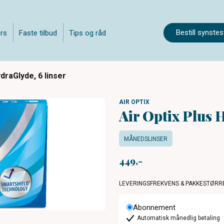
Bestill synstes
rs
Faste tilbud
Tips og råd
ydraGlyde, 6 linser
AIR OPTIX
Air Optix Plus 
MÅNEDSLINSER
449
LEVERINGSFREKVENS & PAKKESTØRR
Abonnement
Automatisk månedlig betaling