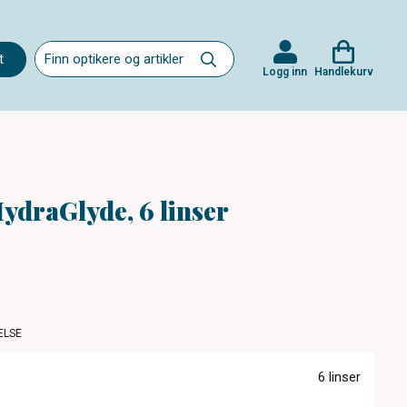
t
Logg inn
Handlekurv
HydraGlyde, 6 linser
ELSE
6 linser