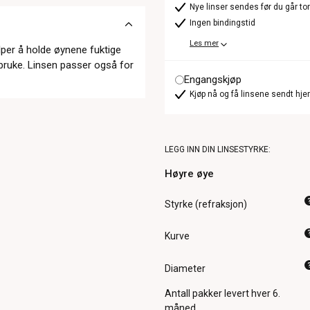
Nye linser sendes før du går t
Ingen bindingstid
Les mer
per å holde øynene fuktige
bruke. Linsen passer også for
Engangskjøp
Kjøp nå og få linsene sendt hje
LEGG INN DIN LINSESTYRKE:
Høyre øye
Styrke (refraksjon)
Kurve
Diameter
Antall pakker
levert hver 6.
måned