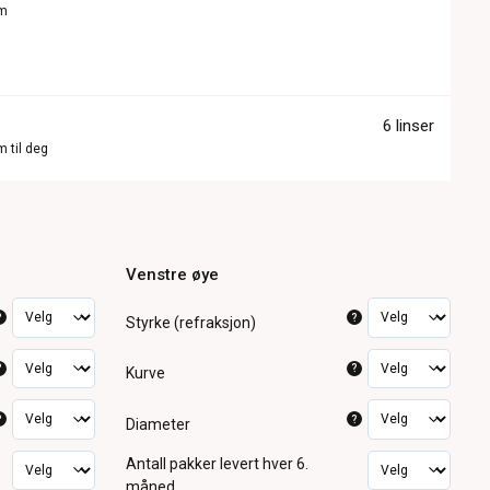
om
6 linser
m til deg
Venstre øye
?
?
Styrke (refraksjon)
?
?
Kurve
?
?
Diameter
Antall pakker
levert hver 6.
måned