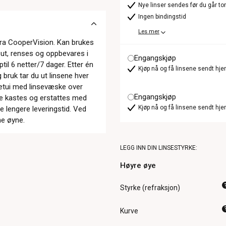
Nye linser sendes før du går t
Ingen bindingstid
Les mer
 fra CooperVision. Kan brukes
s ut, renses og oppbevares i
Engangskjøp
til 6 netter/7 dager. Etter én
Kjøp nå og få linsene sendt hje
bruk tar du ut linsene hver
eetui med linsevæske over
Engangskjøp
 de kastes og erstattes med
Kjøp nå og få linsene sendt hje
oe lengere leveringstid. Ved
ne øyne.
LEGG INN DIN LINSESTYRKE:
Høyre øye
Styrke (refraksjon)
Kurve