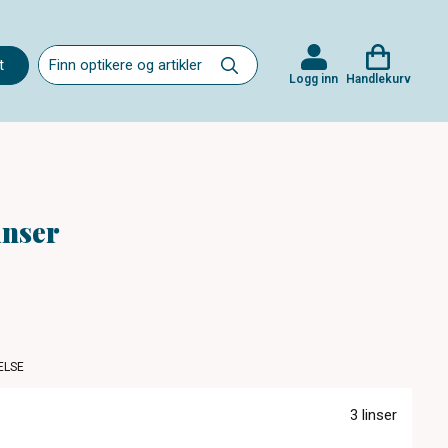
t
Logg inn
Handlekurv
inser
ELSE
3 linser