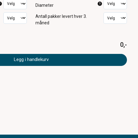
?
?
Diameter
Antall pakker
levert hver 3.
måned
0,-
Legg i handlekurv