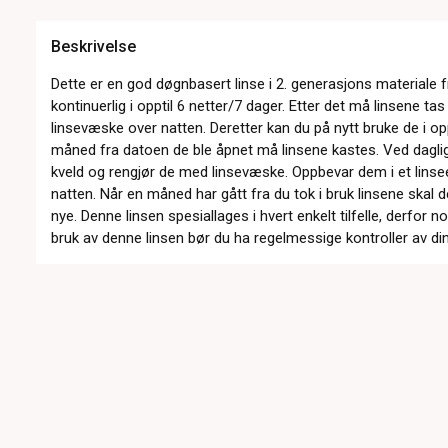
Beskrivelse
Dette er en god døgnbasert linse i 2. generasjons materiale
kontinuerlig i opptil 6 netter/7 dager. Etter det må linsene ta
linsevæske over natten. Deretter kan du på nytt bruke de i opp
måned fra datoen de ble åpnet må linsene kastes. Ved daglig 
kveld og rengjør de med linsevæske. Oppbevar dem i et lins
natten. Når en måned har gått fra du tok i bruk linsene skal
nye. Denne linsen spesiallages i hvert enkelt tilfelle, derfor n
bruk av denne linsen bør du ha regelmessige kontroller av di