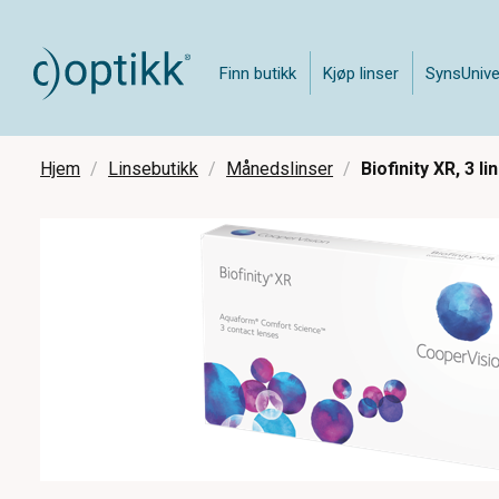
Finn butikk
Kjøp linser
SynsUnive
Hjem
Linsebutikk
Månedslinser
Biofinity XR, 3 li