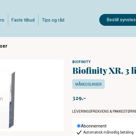
Bestill synstes
rs
Faste tilbud
Tips og råd
nser
BIOFINITY
Biofinity XR, 3 l
MÅNEDSLINSER
329
LEVERINGSFREKVENS & PAKKESTØRR
Abonnement
Automatisk månedlig betaling