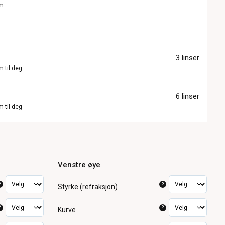
om
3 linser
m til deg
6 linser
m til deg
Venstre øye
?
?
Styrke (refraksjon)
?
?
Kurve