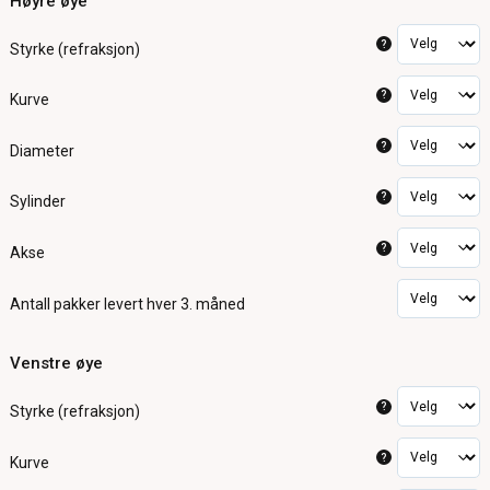
Høyre øye
?
Styrke (refraksjon)
?
Kurve
?
Diameter
?
Sylinder
?
Akse
Antall pakker
levert hver 3. måned
Venstre øye
?
Styrke (refraksjon)
?
Kurve