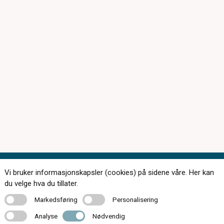
Vi bruker informasjonskapsler (cookies) på sidene våre. Her kan
du velge hva du tillater.
Markedsføring
Personalisering
Markedsføring
Personalisering
174 butikker over hele landet
Analyse
Nødvendig
Analyse
Nødvendig