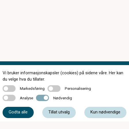
Vi bruker informasjonskapsler (cookies) på sidene våre. Her kan
du velge hva du tillater.
Markedsføring
Personalisering
Markedsføring
Personalisering
174 butikker over hele landet
Analyse
Nødvendig
Analyse
Nødvendig
Kontakt oss
Godta alle
Tillat utvalg
Kun nødvendige
Om c)optikk
Bli en del av c)optikk!