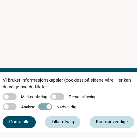
Vi bruker informasjonskapsler (cookies) på sidene våre. Her kan
du velge hva du tillater.
Markedsføring
Personalisering
Markedsføring
Personalisering
174 butikker over hele landet
Analyse
Nødvendig
Analyse
Nødvendig
Kontakt oss
Godta alle
Tillat utvalg
Kun nødvendige
Om c)optikk
Bli en del av c)optikk!