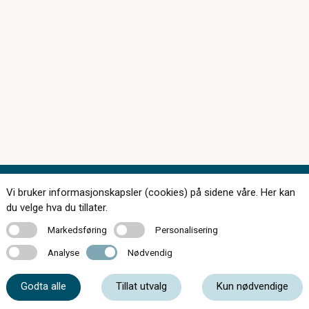
Vi bruker informasjonskapsler (cookies) på sidene våre. Her kan
du velge hva du tillater.
Markedsføring
Personalisering
Markedsføring
Personalisering
174 butikker over hele landet
Analyse
Nødvendig
Analyse
Nødvendig
Kontakt oss
Godta alle
Tillat utvalg
Kun nødvendige
Om c)optikk