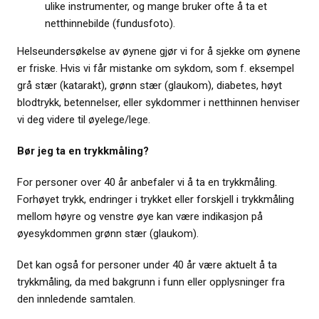
ulike instrumenter, og mange bruker ofte å ta et
netthinnebilde (fundusfoto).
Helseundersøkelse av øynene gjør vi for å sjekke om øynene
er friske. Hvis vi får mistanke om sykdom, som f. eksempel
grå stær (katarakt), grønn stær (glaukom), diabetes, høyt
blodtrykk, betennelser, eller sykdommer i netthinnen henviser
vi deg videre til øyelege/lege.
Bør jeg ta en trykkmåling?
For personer over 40 år anbefaler vi å ta en trykkmåling.
Forhøyet trykk, endringer i trykket eller forskjell i trykkmåling
mellom høyre og venstre øye kan være indikasjon på
øyesykdommen grønn stær (glaukom).
Det kan også for personer under 40 år være aktuelt å ta
trykkmåling, da med bakgrunn i funn eller opplysninger fra
den innledende samtalen.