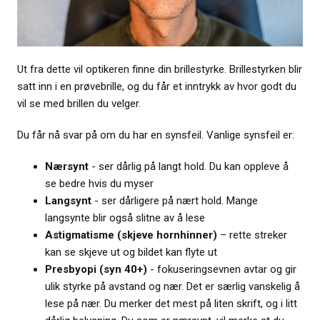
Ut fra dette vil optikeren finne din brillestyrke. Brillestyrken blir
satt inn i en prøvebrille, og du får et inntrykk av hvor godt du
vil se med brillen du velger.
Du får nå svar på om du har en synsfeil. Vanlige synsfeil er:
Nærsynt
- ser dårlig på langt hold. Du kan oppleve å
se bedre hvis du myser
Langsynt
- ser dårligere på nært hold. Mange
langsynte blir også slitne av å lese
Astigmatisme (skjeve hornhinner)
– rette streker
kan se skjeve ut og bildet kan flyte ut
Presbyopi (syn 40+)
- fokuseringsevnen avtar og gir
ulik styrke på avstand og nær. Det er særlig vanskelig å
lese på nær. Du merker det mest på liten skrift, og i litt