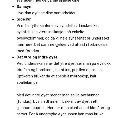
eventuelt med de gamle brillene dine
Samsyn
Hvordan øynene dine samarbeider
Sidesyn
Vi måler ytterkantene av synsfeltet. Innskrenket
synsfelt kan være indikasjon på enkelte
øyesykdommer, og da vil hele synsfeltet bli undersøkt
nærmere. Det samme gjelder ved attest i forbindelsen
med førerkort
Det ytre og indre øyet
Ved undersøkelse av det ytre øyet ser man på øyelokk,
tårefilm og hornhinne, samt iris, pupillen og linsen.
Optikeren bruker da et spesielt mikroskop, kalt
spaltelampe.
Med det indre øyet mener man selve øyebunnen
(fundus). Dvs. netthinnen i bakkant av øyet sett
gjennom pupillen. Her ser man blant annet blodårer og
nerver. For å undersøke øyebunnen kan man bruke