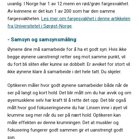
uvanlig. I Norge har 1 av 12 menn en rød/grøn fargesvakhet.
Av kvinnene er det kun 1 av 200 som har den samme
fargesvakheten.
Les mer om fargesvakhet i denne artikkelen
fra Universitetet i Sørøst-Norge
.
- Samsyn og samsynsmåling
Øynene dine må samarbeide for å ha et godt syn. Hvis ikke
begge øynene uanstrengt retter seg mot samme punkt, vil
du fort bli sliten eller kunne se dobbelt. Er avviket for stort vil
ikke øynene klare å samarbeide i det hele tatt. Du skjeler.
Optikeren måler hvor godt øynene samarbeider både når de
ser på langt og kort hold. Det blir målt om du har avvik og om
øyemusklene selv har kraft til å rette det opp. Det blir også
målt hvor god fokuseringsevne du har. Linsen inne i øyet vil
krumme seg mer når du ser på nært hold. Optikeren kan
måle effekten av denne krumningen. Det at muskler og
fokusering fungerer godt sammen gir et uanstrengt godt
syn.