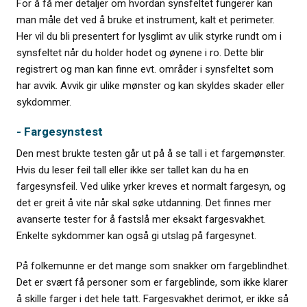
For å få mer detaljer om hvordan synsfeltet fungerer kan
man måle det ved å bruke et instrument, kalt et perimeter.
Her vil du bli presentert for lysglimt av ulik styrke rundt om i
synsfeltet når du holder hodet og øynene i ro. Dette blir
registrert og man kan finne evt. områder i synsfeltet som
har avvik. Avvik gir ulike mønster og kan skyldes skader eller
sykdommer.
- Fargesynstest
Den mest brukte testen går ut på å se tall i et fargemønster.
Hvis du leser feil tall eller ikke ser tallet kan du ha en
fargesynsfeil. Ved ulike yrker kreves et normalt fargesyn, og
det er greit å vite når skal søke utdanning. Det finnes mer
avanserte tester for å fastslå mer eksakt fargesvakhet.
Enkelte sykdommer kan også gi utslag på fargesynet.
På folkemunne er det mange som snakker om fargeblindhet.
Det er svært få personer som er fargeblinde, som ikke klarer
å skille farger i det hele tatt. Fargesvakhet derimot, er ikke så