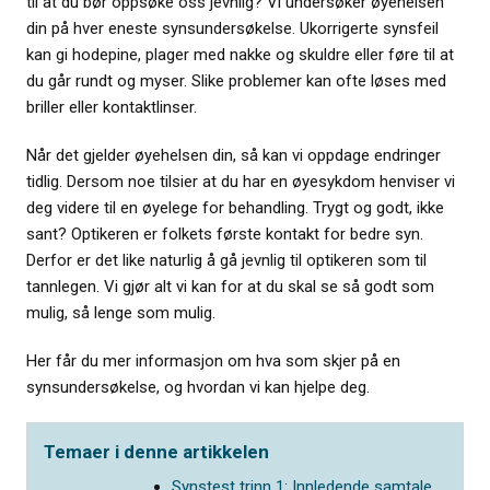
til at du bør oppsøke oss jevnlig? Vi undersøker øyehelsen
din på hver eneste synsundersøkelse. Ukorrigerte synsfeil
kan gi hodepine, plager med nakke og skuldre eller føre til at
du går rundt og myser. Slike problemer kan ofte løses med
briller eller kontaktlinser.
Når det gjelder øyehelsen din, så kan vi oppdage endringer
tidlig. Dersom noe tilsier at du har en øyesykdom henviser vi
deg videre til en øyelege for behandling. Trygt og godt, ikke
sant? Optikeren er folkets første kontakt for bedre syn.
Derfor er det like naturlig å gå jevnlig til optikeren som til
tannlegen. Vi gjør alt vi kan for at du skal se så godt som
mulig, så lenge som mulig.
Her får du mer informasjon om hva som skjer på en
synsundersøkelse, og hvordan vi kan hjelpe deg.
Temaer i denne artikkelen
Synstest trinn 1: Innledende samtale