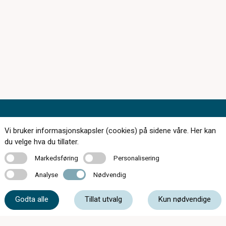
Vi bruker informasjonskapsler (cookies) på sidene våre. Her kan
du velge hva du tillater.
174 butikker over hele landet
Markedsføring
Personalisering
Markedsføring
Personalisering
Kontakt oss
Analyse
Nødvendig
Analyse
Nødvendig
Om c)optikk
Godta alle
Tillat utvalg
Kun nødvendige
Bli en del av c)optikk!