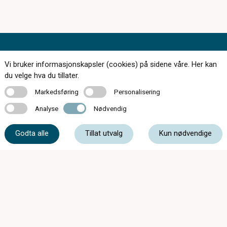
Vi bruker informasjonskapsler (cookies) på sidene våre. Her kan
du velge hva du tillater.
174 butikker over hele landet
Markedsføring
Personalisering
Markedsføring
Personalisering
Kontakt oss
Analyse
Nødvendig
Analyse
Nødvendig
Om c)optikk
Godta alle
Tillat utvalg
Kun nødvendige
Bli en del av c)optikk!
Bestill synstest
Finn butikk
SynsUnivers
Faste tilbud
Tips og råd